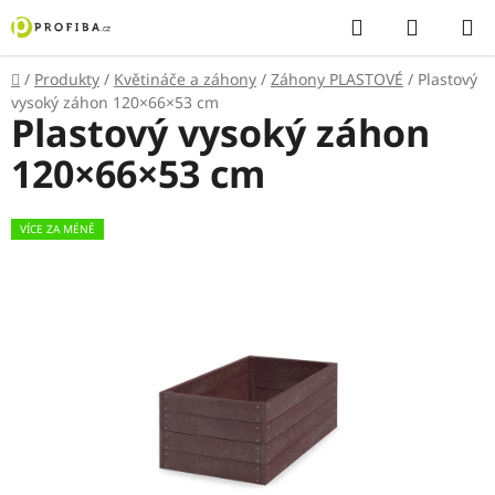
Přejít
Hledat
NÁKUP
na
KOŠÍK
obsah
Domů
/
Produkty
/
Květináče a záhony
/
Záhony PLASTOVÉ
/
Plastový
vysoký záhon 120×66×53 cm
Plastový vysoký záhon
120×66×53 cm
VÍCE ZA MÉNĚ