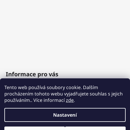
Informace pro vás
Tento web používá soubory cookie. Dalším
O nás
procházením tohoto webu vyjadřujete souhlas s jejich
Obchodní podmínky
používáním.. Více informací
zde
.
Podmínky ochrany osobních údajů
Nastavení
Vytvořil Shoptet