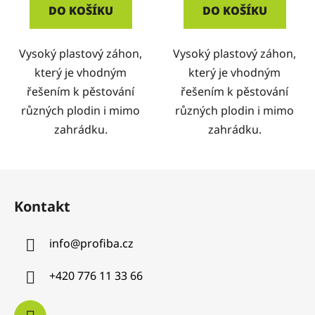
DO KOŠÍKU
DO KOŠÍKU
Vysoký plastový záhon,
Vysoký plastový záhon,
který je vhodným
který je vhodným
řešením k pěstování
řešením k pěstování
různých plodin i mimo
různých plodin i mimo
zahrádku.
zahrádku.
Z
á
Kontakt
p
a
info
@
profiba.cz
t
í
+420 776 11 33 66