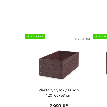
VÍCE ZA MÉNĚ
VÍCE ZA M
Kód:
4804
Plastový vysoký záhon
120×66×53 cm
2 990 Kč