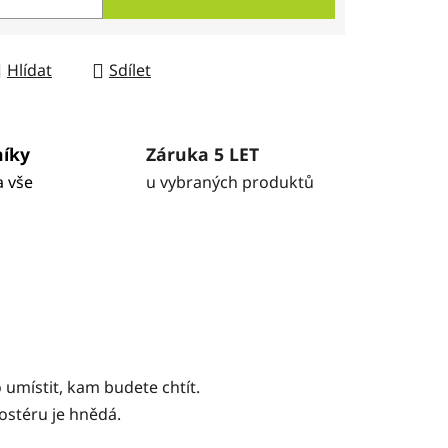
Hlídat
Sdílet
níky
Záruka 5 LET
a vše
u vybraných produktů
 umístit, kam budete chtít.
ostéru je hnědá.