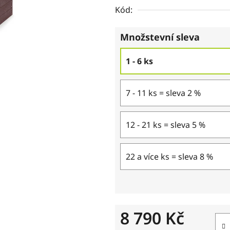
Kód:
Množstevní sleva
1 - 6 ks
7 - 11 ks = sleva 2 %
12 - 21 ks = sleva 5 %
22 a více ks = sleva 8 %
8 790 Kč