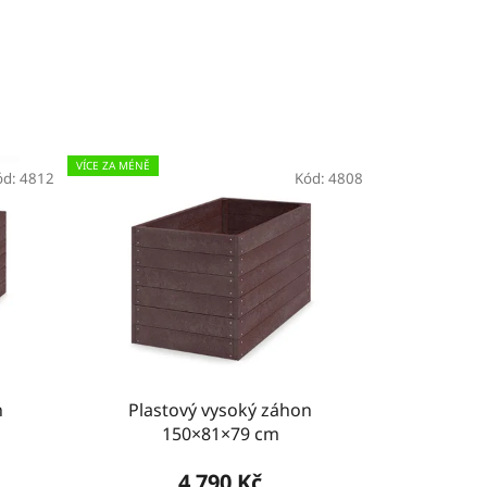
VÍCE ZA MÉNĚ
ód:
4812
Kód:
4808
n
Plastový vysoký záhon
150×81×79 cm
4 790 Kč