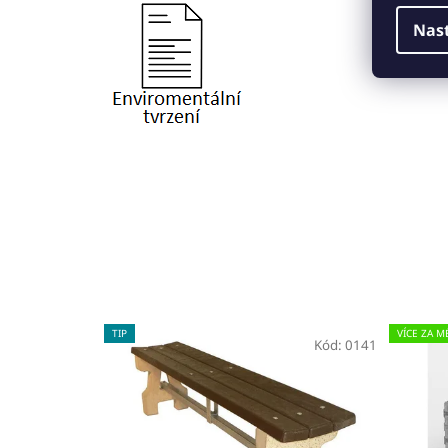
Nas
TIP
VÍCE ZA M
Kód:
0141