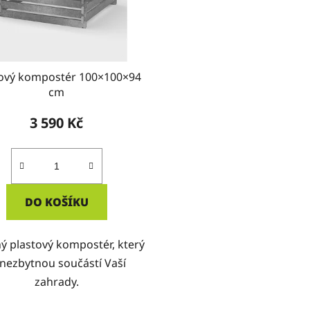
tový kompostér 100×100×94
cm
3 590 Kč
DO KOŠÍKU
ý plastový kompostér, který
 nezbytnou součástí Vaší
zahrady.