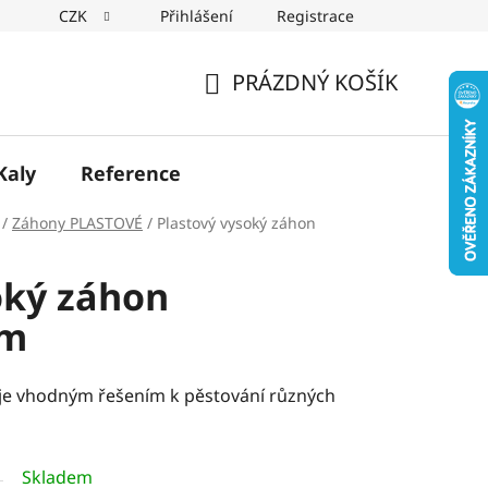
CZK
Přihlášení
Registrace
PRÁZDNÝ KOŠÍK
NÁKUPNÍ
KOŠÍK
Kaly
Reference
/
Záhony PLASTOVÉ
/
Plastový vysoký záhon
oký záhon
cm
 je vhodným řešením k pěstování různých
Skladem