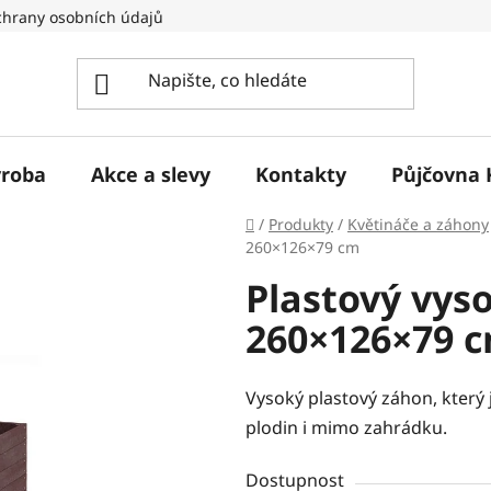
hrany osobních údajů
ýroba
Akce a slevy
Kontakty
Půjčovna 
Domů
/
Produkty
/
Květináče a záhony
260×126×79 cm
Plastový vys
260×126×79 
Vysoký plastový záhon, který
plodin i mimo zahrádku.
Dostupnost