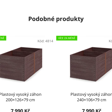
Podobné produkty
ÉNĚ
VÍCE ZA MÉNĚ
Kód:
4814
K
Plastový vysoký záhon
Plastový vysoký záho
200×126×79 cm
240×106×79 cm
7 990 Kč
7 990 Kč